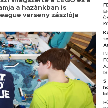
szi világszerte a LEGO és a
F
ramja a hazánkban is
É
eague verseny zászlója
Ó
K
K
t
A
I
F
A
IS
5
h
k
R