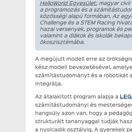
HelloWorld Egyesület:
magyar civil 
a programozás és a számítástudo
közösségi alapú formában. Az egy
Challenge és a STEM Racing hivata
hazai versenyek, programok és pe
valamint a diákok és iskolák beka
ökoszisztémába.
A megújult modell erre az örökségr
kész modell bevezetésével, amelyet
számítástudományt és a robotikát 
integrálja.
Az átalakított program alapja a
LEG
számítástudományi és mesterséges 
hangsúly azon van, hogy a pedagógu
strukturált tananyaggal tudják has
a nyolcadik osztályig. A gyerekek pe