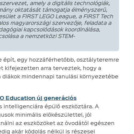
szervezet, amely a digitális technológiák,
mány oktatását támogatja élményszerű,
esület a FIRST LEGO League, a FIRST Tech
los magyarországi szervezője, feladata a
dagógiai kapcsolódások koordinálása,
pcsolása a nemzetközi STEM-
e épít, egy hozzáférhetőbb, osztályteremre
 kifejezetten arra terveztek, hogy a
a diákok mindennapi tanulási környezetébe
O Education új generációs
intelligenciára épülő eszköztára. A
sok minimális előkészülettel, jól
ználni az eszközöket az óvodától egészen
dig akár kódolás nélkül is részesei