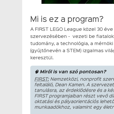
Mi is ez a program?
A FIRST LEGO League közel 30 éve
szervezésében - vezeti be fiatalok 
tudomány, a technológia, a mérnök
(gyűjtőnevén a STEM) izgalmas vilá
keresztül.
🧠 Miről is van szó pontosan?
FIRST:
Nemzetközi, nonprofit szerv
feltaláló, Dean Kamen. A szervezet
tanulásra, az érdeklődésre és a kés
FIRST programjaiban részt vevő d
oktatási és pályaorientációs lehe
munkaadókhoz, valamint egy életre