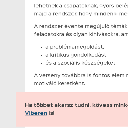
lehetnek a csapatoknak, gyors belé
majd a rendszer, hogy mindenki megt
A rendszer évente megújuló témákr
feladatokra és olyan kihívásokra, a
a problémamegoldást,
a kritikus gondolkodást
és a szociális készségeket.
A verseny továbbra is fontos elem 
motiváló keretként.
Ha többet akarsz tudni, kövess min
Viberen
is!