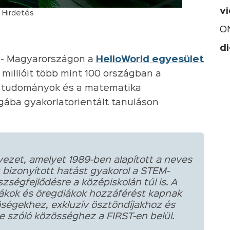
v
Hirdetés
O
di
 - Magyarországon a
HelloWorld egyesület
millióit több mint 100 országban a
i tudományok és a matematika
gába gyakorlatorientált tanuláson
ezet, amelyet 1989-ben alapított a neves
 bizonyított hatást gyakorol a STEM-
zségfejlődésre a középiskolán túl is. A
iákok és öregdiákok hozzáférést kapnak
tőségekhez, exkluzív ösztöndíjakhoz és
 szóló közösséghez a FIRST-en belül.