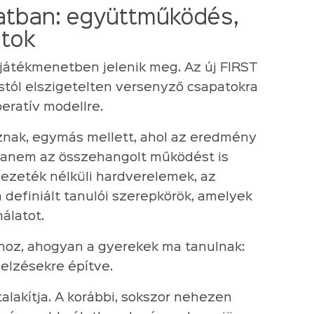
atban: együttműködés,
atok
 játékmenetben jelenik meg. Az új FIRST
ól elszigetelten versenyző csapatokra
eratív modellre.
znak, egymás mellett, ahol az eredmény
hanem az összehangolt működést is
vezeték nélküli hardverelemek, az
n definiált tanulói szerepkörök, amelyek
álatot.
ahhoz, ahogyan a gyerekek ma tanulnak:
jelzésekre építve.
talakítja. A korábbi, sokszor nehezen