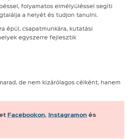
péssel, folyamatos elmélyüléssel segíti
alálja a helyét és tudjon tanulni.
a épül, csapatmunkára, kutatási
melyek egyszerre fejlesztik
marad, de nem kizárólagos célként, hanem
ket
Facebookon
,
Instagramon
és