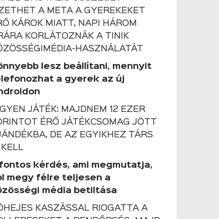
IZETHET A META A GYEREKEKET
RŐ KÁROK MIATT, NAPI HÁROM
RÁRA KORLÁTOZNÁK A TINIK
ÖZÖSSÉGIMÉDIA-HASZNÁLATÁT
önnyebb lesz beállítani, mennyit
elefonozhat a gyerek az új
ndroidon
NGYEN JÁTÉK: MAJDNEM 12 EZER
ORINTOT ÉRŐ JÁTÉKCSOMAG JÖTT
JÁNDÉKBA, DE AZ EGYIKHEZ TÁRS
 KELL
 fontos kérdés, ami megmutatja,
ol megy félre teljesen a
özösségi média betiltása
ÖHEJES KASZÁSSAL RIOGATTA A