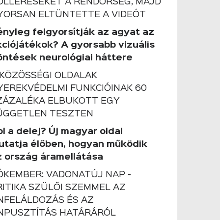
OLLERESEKET A RENDŐRSÉG, MAJD
YORSAN ELTÜNTETTE A VIDEÓT
ényleg felgyorsítják az agyat az
kciójátékok? A gyorsabb vizuális
öntések neurológiai háttere
 KÖZÖSSÉGI OLDALAK
YEREKVÉDELMI FUNKCIÓINAK 60
ZÁZALÉKA ELBUKOTT EGY
ÜGGETLEN TESZTEN
l a delej? Új magyar oldal
utatja élőben, hogyan működik
z ország áramellátása
ÓKEMBER: VADONATÚJ NAP -
RITIKA SZÜLŐI SZEMMEL AZ
NFELÁLDOZÁS ÉS AZ
NPUSZTÍTÁS HATÁRÁRÓL