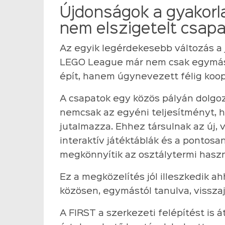
Újdonságok a gyakorl
nem elszigetelt csap
Az egyik legérdekesebb változás a
LEGO League már nem csak egymást
épít, hanem úgynevezett félig koop
A csapatok egy közös pályán dolgo
nemcsak az egyéni teljesítményt, 
jutalmazza. Ehhez társulnak az új, 
interaktív játéktáblák és a pontosa
megkönnyítik az osztálytermi haszn
Ez a megközelítés jól illeszkedik 
közösen, egymástól tanulva, vissza
A FIRST a szerkezeti felépítést is á