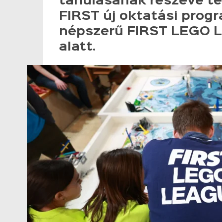
tanulásának részévé te
FIRST új oktatási prog
népszerű FIRST LEGO L
alatt.