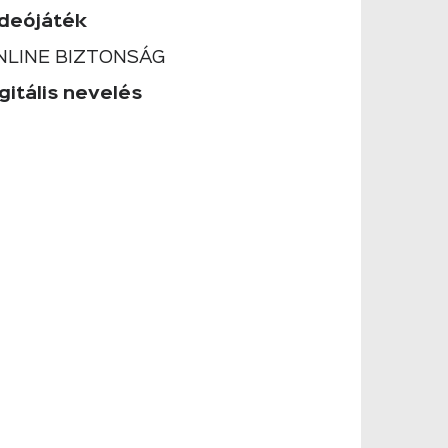
ideójáték
NLINE BIZTONSÁG
gitális nevelés