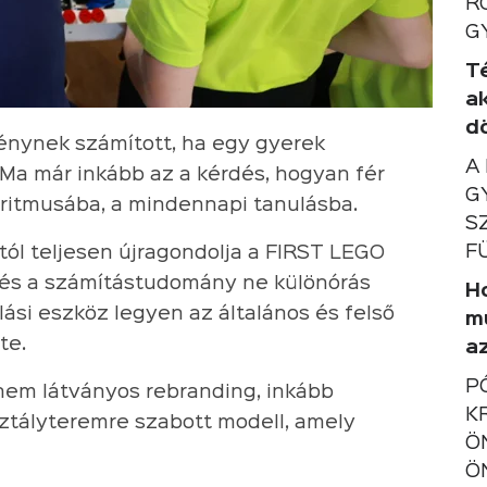
R
G
T
a
d
nynek számított, ha egy gyerek
A
 Ma már inkább az a kérdés, hogyan fér
G
 ritmusába, a mindennapi tanulásba.
S
F
tól teljesen újragondolja a FIRST LEGO
 és a számítástudomány ne különórás
Ho
ási eszköz legyen az általános és felső
m
te.
a
P
 nem látványos rebranding, inkább
K
sztályteremre szabott modell, amely
Ö
Ö