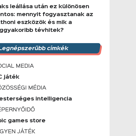
aks leállása után ez különösen
ontos: mennyit fogyasztanak az
tthoni eszközök és mik a
eggyakoribb tévhitek?
Legnépszerűbb címkék
OCIAL MEDIA
C játék
ÖZÖSSÉGI MÉDIA
esterséges intelligencia
ÉPERNYŐIDŐ
pic games store
NGYEN JÁTÉK