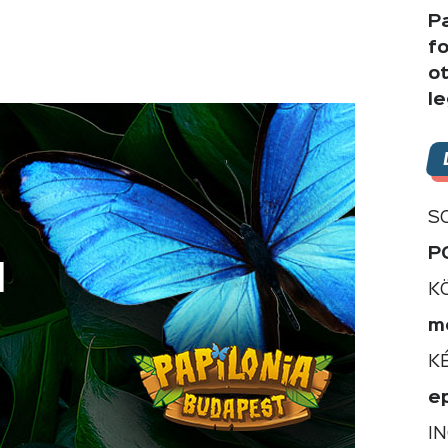
P
f
o
l
S
P
K
m
K
e
I