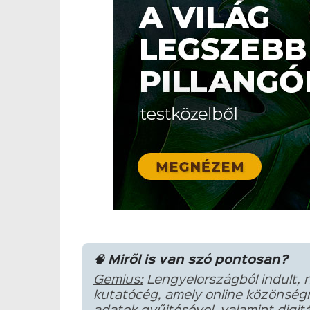
🧠 Miről is van szó pontosan?
Gemius:
Lengyelországból indult, n
kutatócég, amely online közönség