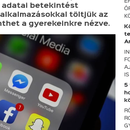
É
 adatai betekintést
Ó
alkalmazásokkal töltjük az
K
enthet a gyerekeinkre nézve.
K
t
A
I
F
A
IS
5
h
k
R
R
G