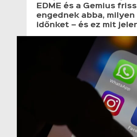
EDME és a Gemius friss
engednek abba, milyen 
időnket – és ez mit jel