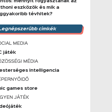
ontos: mennyit fogyasztanak az
tthoni eszközök és mik a
eggyakoribb tévhitek?
Legnépszerűbb címkék
OCIAL MEDIA
C játék
ÖZÖSSÉGI MÉDIA
esterséges intelligencia
ÉPERNYŐIDŐ
pic games store
NGYEN JÁTÉK
ideójáték