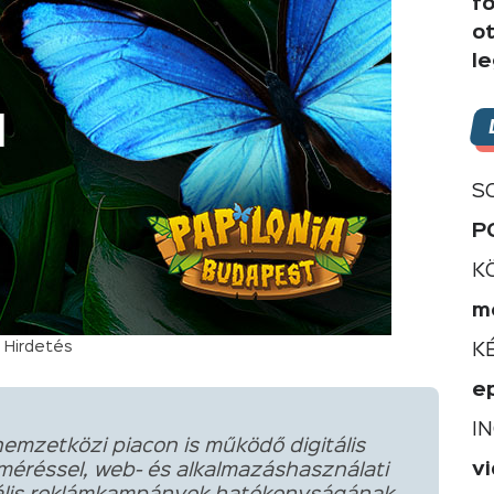
f
o
l
S
P
K
m
Hirdetés
K
e
I
emzetközi piacon is működő digitális
v
méréssel, web- és alkalmazáshasználati