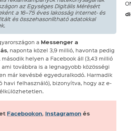
itális reklámkampányok hatékonyságának
O
szágon az Egységes Digitális Mérésért
ként a 16–75 éves lakosság internet- és
di
itált és összehasonlítható adatokkal
k.
agyarországon a
Messenger a
zás
, naponta közel 3,9 millió, havonta pedig
 második helyen a Facebook áll (3,43 millió
ó), ami továbbra is a legnagyobb közösségi
ében már kevésbé egyeduralkodó. Harmadik
lió havi felhasználó), bizonyítva, hogy az e-
lkülözhetetlen.
ket
Facebookon
,
Instagramon
és