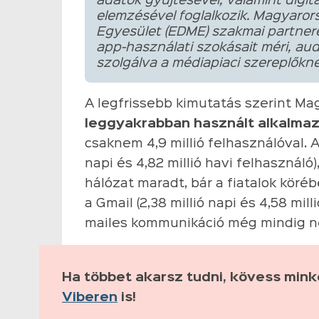
adatok gyűjtésével, valamint dig
elemzésével foglalkozik. Magyaror
Egyesület (EDME) szakmai partnere
app-használati szokásait méri, aud
szolgálva a médiapiaci szereplőkne
A legfrissebb kimutatás szerint M
leggyakrabban használt alkalma
csaknem 4,9 millió felhasználóval. A
napi és 4,82 millió havi felhasznál
hálózat maradt, bár a fiatalok kör
a Gmail (2,38 millió napi és 4,58 mil
mailes kommunikáció még mindig né
Ha többet akarsz tudni, kövess min
Viberen
is!