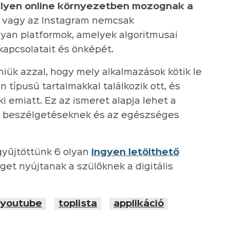
ilyen online környezetben mozognak a
k vagy az Instagram nemcsak
yan platformok, amelyek algoritmusai
 kapcsolatait és önképét.
iük azzal, hogy mely alkalmazások kötik le
 típusú tartalmakkal találkozik ott, és
ki emiatt. Ez az ismeret alapja lehet a
s beszélgetéseknek és az egészséges
gyűjtöttünk 6 olyan
ingyen letölthető
get nyújtanak a szülőknek a digitális
youtube
toplista
applikáció