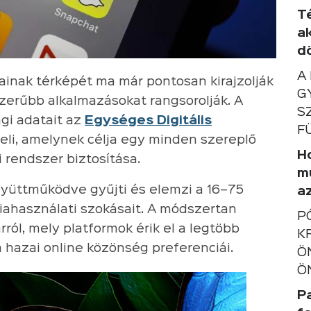
T
a
d
A
inak térképét ma már pontosan kirajzolják
G
zerűbb alkalmazásokat rangsorolják. A
S
gi adatait az
Egységes Digitális
F
eli, amelynek célja egy minden szereplő
Ho
 rendszer biztosítása.
m
yüttműködve gyűjti és elemzi a 16–75
a
iahasználati szokásait. A módszertan
P
ról, mely platformok érik el a legtöbb
K
 hazai online közönség preferenciái.
Ö
Ö
P