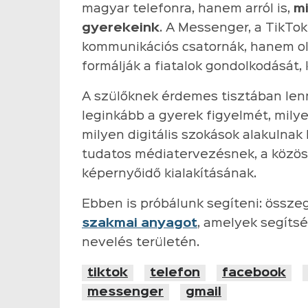
magyar telefonra, hanem arról is,
m
gyerekeink
. A Messenger, a TikTo
kommunikációs csatornák, hanem ol
formálják a fiatalok gondolkodását,
A szülőknek érdemes tisztában lenn
leginkább a gyerek figyelmét, milyen
milyen digitális szokások alakulnak 
tudatos médiatervezésnek, a közö
képernyőidő kialakításának.
Ebben is próbálunk segíteni: össze
szakmai anyagot
, amelyek segítsé
nevelés területén.
tiktok
telefon
facebook
messenger
gmail