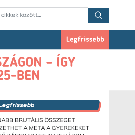
Legfrissebb
ZÁGON – ÍGY
25-BEN
Legfrissebb
JABB BRUTÁLIS ÖSSZEGET
IZETHET A META A GYEREKEKET