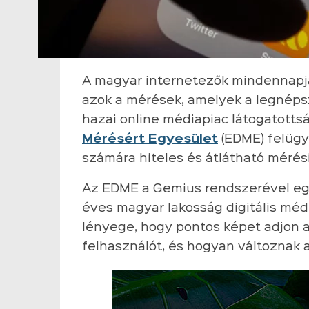
A magyar internetezők mindennapja
azok a mérések, amelyek a legnéps
hazai online médiapiac látogatottsá
Mérésért Egyesület
(EDME) felügy
számára hiteles és átlátható mérési
Az EDME a Gemius rendszerével eg
éves magyar lakosság digitális méd
lényege, hogy pontos képet adjon ar
felhasználót, és hogyan változnak a