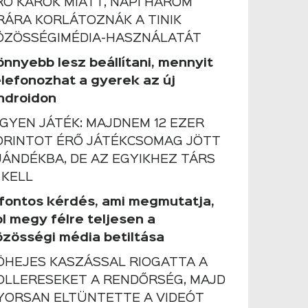
RŐ KÁROK MIATT, NAPI HÁROM
RÁRA KORLÁTOZNÁK A TINIK
ÖZÖSSÉGIMÉDIA-HASZNÁLATÁT
önnyebb lesz beállítani, mennyit
elefonozhat a gyerek az új
ndroidon
NGYEN JÁTÉK: MAJDNEM 12 EZER
ORINTOT ÉRŐ JÁTÉKCSOMAG JÖTT
JÁNDÉKBA, DE AZ EGYIKHEZ TÁRS
 KELL
 fontos kérdés, ami megmutatja,
ol megy félre teljesen a
özösségi média betiltása
ÖHEJES KASZÁSSAL RIOGATTA A
OLLERESEKET A RENDŐRSÉG, MAJD
YORSAN ELTÜNTETTE A VIDEÓT