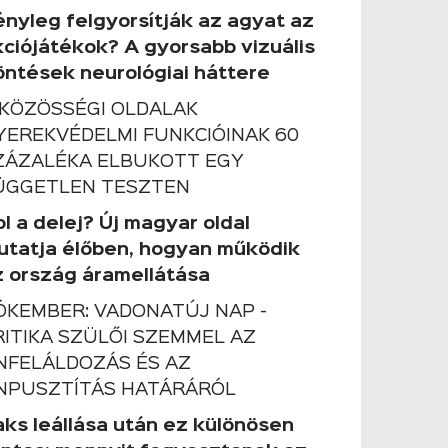
ényleg felgyorsítják az agyat az
kciójátékok? A gyorsabb vizuális
öntések neurológiai háttere
 KÖZÖSSÉGI OLDALAK
YEREKVÉDELMI FUNKCIÓINAK 60
ZÁZALÉKA ELBUKOTT EGY
ÜGGETLEN TESZTEN
l a delej? Új magyar oldal
utatja élőben, hogyan működik
z ország áramellátása
ÓKEMBER: VADONATÚJ NAP -
RITIKA SZÜLŐI SZEMMEL AZ
NFELÁLDOZÁS ÉS AZ
NPUSZTÍTÁS HATÁRÁRÓL
aks leállása után ez különösen