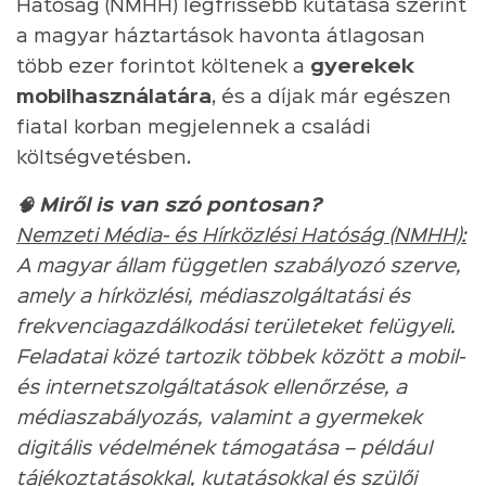
Hatóság (NMHH) legfrissebb kutatása szerint
a magyar háztartások havonta átlagosan
több ezer forintot költenek a
gyerekek
mobilhasználatára
, és a díjak már egészen
fiatal korban megjelennek a családi
költségvetésben.
🧠 Miről is van szó pontosan?
Nemzeti Média- és Hírközlési Hatóság (NMHH):
A magyar állam független szabályozó szerve,
amely a hírközlési, médiaszolgáltatási és
frekvenciagazdálkodási területeket felügyeli.
Feladatai közé tartozik többek között a mobil-
és internetszolgáltatások ellenőrzése, a
médiaszabályozás, valamint a gyermekek
digitális védelmének támogatása – például
tájékoztatásokkal, kutatásokkal és szülői