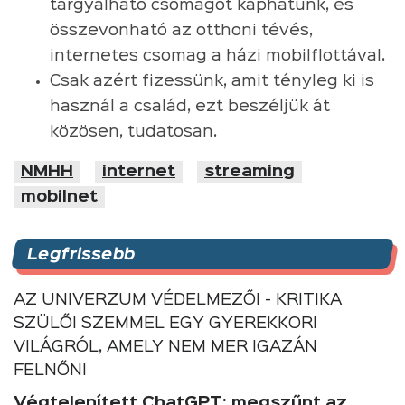
tárgyalható csomagot kaphatunk, és
összevonható az otthoni tévés,
internetes csomag a házi mobilflottával.
Csak azért fizessünk, amit tényleg ki is
használ a család, ezt beszéljük át
közösen, tudatosan.
NMHH
internet
streaming
mobilnet
Legfrissebb
AZ UNIVERZUM VÉDELMEZŐI - KRITIKA
SZÜLŐI SZEMMEL EGY GYEREKKORI
VILÁGRÓL, AMELY NEM MER IGAZÁN
FELNŐNI
Végtelenített ChatGPT: megszűnt az