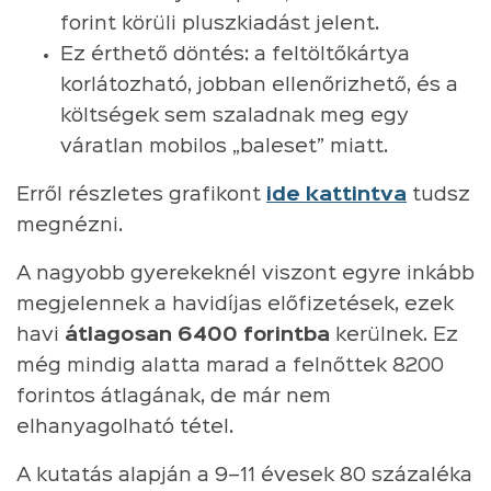
forint körüli pluszkiadást jelent.
Ez érthető döntés: a feltöltőkártya
korlátozható, jobban ellenőrizhető, és a
költségek sem szaladnak meg egy
váratlan mobilos „baleset” miatt.
Erről részletes grafikont
ide kattintva
tudsz
megnézni.
A nagyobb gyerekeknél viszont egyre inkább
megjelennek a havidíjas előfizetések, ezek
havi
átlagosan 6400 forintba
kerülnek. Ez
még mindig alatta marad a felnőttek 8200
forintos átlagának, de már nem
elhanyagolható tétel.
A kutatás alapján a 9–11 évesek 80 százaléka