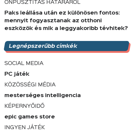
ÖNPUSZTÍTÁS HATÁRÁRÓL
Paks leállása után ez különösen fontos:
mennyit fogyasztanak az otthoni
eszközök és mik a leggyakoribb tévhitek?
Legnépszerűbb címkék
SOCIAL MEDIA
PC játék
KÖZÖSSÉGI MÉDIA
mesterséges intelligencia
KÉPERNYŐIDŐ
epic games store
INGYEN JÁTÉK