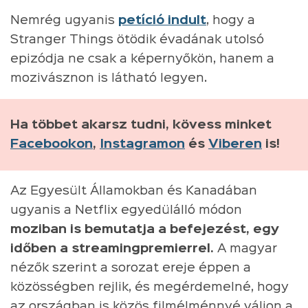
Nemrég ugyanis
petíció indult
, hogy a
Stranger Things ötödik évadának utolsó
epizódja ne csak a képernyőkön, hanem a
mozivásznon is látható legyen.
Ha többet akarsz tudni, kövess minket
Facebookon
,
Instagramon
és
Viberen
is!
Az Egyesült Államokban és Kanadában
ugyanis a Netflix egyedülálló módon
moziban is bemutatja a befejezést, egy
időben a streamingpremierrel.
A magyar
nézők szerint a sorozat ereje éppen a
közösségben rejlik, és megérdemelné, hogy
az országban is közös filmélménnyé váljon a