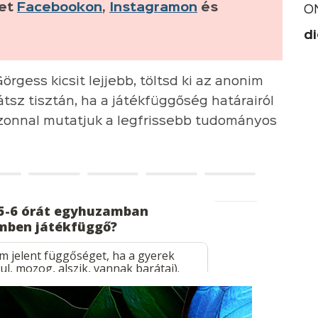
ket
Facebookon
,
Instagramon
és
O
di
rgess kicsit lejjebb, töltsd ki az anonim
tsz tisztán, ha a játékfüggőség határairól
azonnal mutatjuk a legfrissebb tudományos