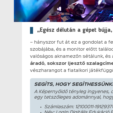
„Egész délután a gépet bújja,
– hányszor fut át ez a gondolat a f
szobájába, és a monitor előtt találo
valóságos aknamezőn sétálunk, és 
áradó, sokszor ijesztő szalagcím
vészharangot a fiatalkori játékfügg
SEGÍTS, HOGY SEGÍTHESSÜNK
A Képernyőidő tényleg ingyenes, 
egy tetszőleges adománnyal, hogy
Számlaszám: 12100011-1912937
Név: LogIn Digitális Edukáció 