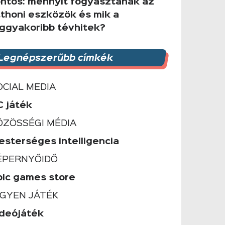
ontos: mennyit fogyasztanak az
tthoni eszközök és mik a
eggyakoribb tévhitek?
Legnépszerűbb címkék
OCIAL MEDIA
C játék
ÖZÖSSÉGI MÉDIA
esterséges intelligencia
ÉPERNYŐIDŐ
pic games store
NGYEN JÁTÉK
ideójáték