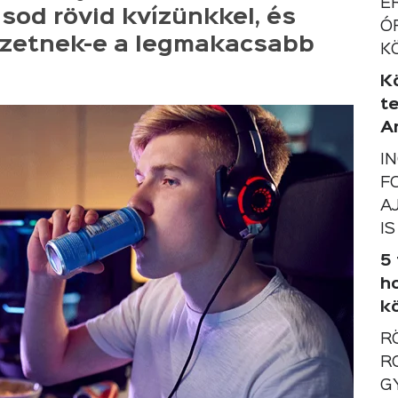
É
sod rövid kvízünkkel, és
Ó
zetnek-e a legmakacsabb
K
K
t
A
I
F
A
IS
5
h
k
R
R
G