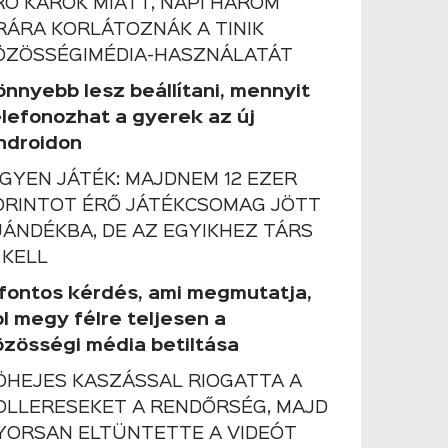
RŐ KÁROK MIATT, NAPI HÁROM
RÁRA KORLÁTOZNÁK A TINIK
ÖZÖSSÉGIMÉDIA-HASZNÁLATÁT
önnyebb lesz beállítani, mennyit
elefonozhat a gyerek az új
ndroidon
NGYEN JÁTÉK: MAJDNEM 12 EZER
ORINTOT ÉRŐ JÁTÉKCSOMAG JÖTT
JÁNDÉKBA, DE AZ EGYIKHEZ TÁRS
 KELL
 fontos kérdés, ami megmutatja,
ol megy félre teljesen a
özösségi média betiltása
ÖHEJES KASZÁSSAL RIOGATTA A
OLLERESEKET A RENDŐRSÉG, MAJD
YORSAN ELTÜNTETTE A VIDEÓT