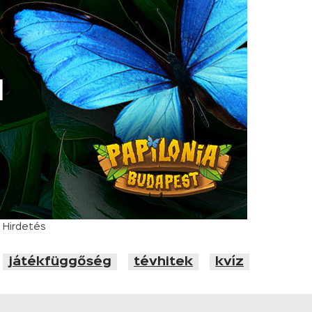
Hirdetés
játékfüggőség
tévhitek
kvíz