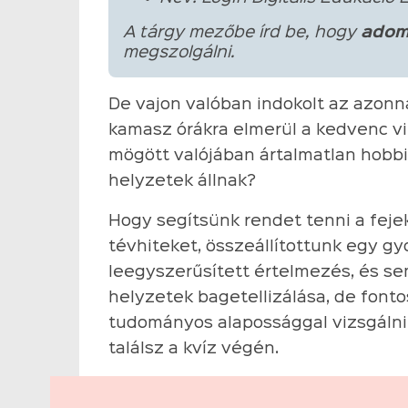
A tárgy mezőbe írd be, hogy
adom
megszolgálni.
De vajon valóban indokolt az azonn
kamasz órákra elmerül a kedvenc vi
mögött valójában ártalmatlan hobbi
helyzetek állnak?
Hogy segítsünk rendet tenni a feje
tévhiteket, összeállítottunk egy gyo
leegyszerűsített értelmezés, és s
helyzetek bagetellizálása, de font
tudományos alapossággal vizsgálni a
találsz a kvíz végén.