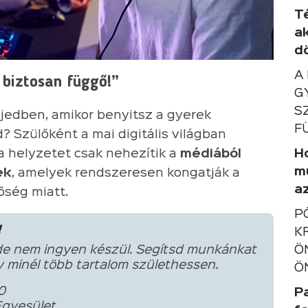
T
a
d
A
 biztosan függő!”
G
S
ejedben, amikor benyitsz a gyerek
F
d? Szülőként a mai digitális világban
a helyzetet csak nehezítik a
médiából
Ho
m
ek
, amelyek rendszeresen kongatják a
a
őség miatt.
P
!
K
de nem ingyen készül. Segítsd munkánkat
Ö
 minél több tartalom születhessen.
Ö
0
P
Egyesület