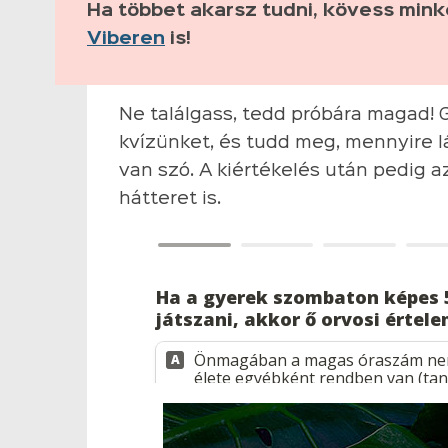
Ha többet akarsz tudni, kövess min
Viberen
is!
Ne találgass, tedd próbára magad! Gö
kvízünket, és tudd meg, mennyire lá
van szó. A kiértékelés után pedig 
hátteret is.