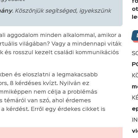
f
o
ány
. Köszönjük segítséged, igyekszünk
l
ali aggodalom minden alkalommal, amikor a
rtuális világában? Vagy a mindennapi viták
k és rosszul kezelt családi kommunikációs
S
P
kben és eloszlatni a legmakacsabb
K
rs, 8 kérdéses kvízt. Nyilván ez
m
emmiképpen nem célja a problémás
K
os témáról van szó, ahol érdemes
e
 kérdést. Erről egy érdekes cikket is
I
v