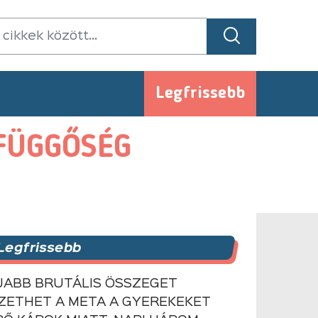
Legfrissebb
KFÜGGŐSÉG
Legfrissebb
JABB BRUTÁLIS ÖSSZEGET
IZETHET A META A GYEREKEKET