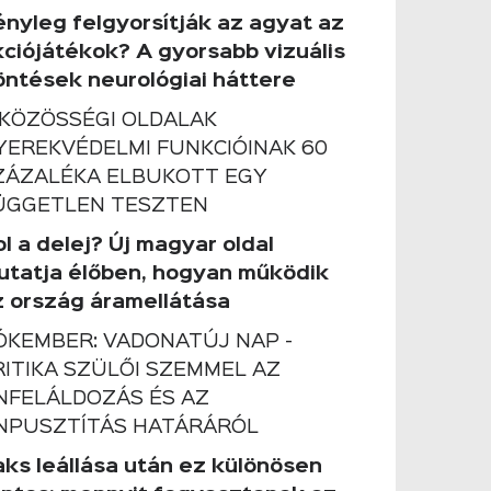
ényleg felgyorsítják az agyat az
kciójátékok? A gyorsabb vizuális
öntések neurológiai háttere
 KÖZÖSSÉGI OLDALAK
YEREKVÉDELMI FUNKCIÓINAK 60
ZÁZALÉKA ELBUKOTT EGY
ÜGGETLEN TESZTEN
l a delej? Új magyar oldal
utatja élőben, hogyan működik
z ország áramellátása
ÓKEMBER: VADONATÚJ NAP -
RITIKA SZÜLŐI SZEMMEL AZ
NFELÁLDOZÁS ÉS AZ
NPUSZTÍTÁS HATÁRÁRÓL
aks leállása után ez különösen