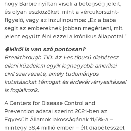
hogy Barbie nyíltan viseli a betegség jeleit,
és olyan eszközöket, mint a vércukorszint-
figyelő, vagy az inzulinpumpa: „Ez a baba
segít az embereknek jobban megérteni, mit
jelent együtt élni ezzel a krónikus állapottal.”
🧠Miről is van szó pontosan?
Breakthrough T1D:
Az 1-es típusú diabétesz
elleni küzdelem egyik legnagyobb amerikai
civil szervezete, amely tudományos
kutatásokat támogat és érdekérvényesítéssel
is foglalkozik.
A Centers for Disease Control and
Prevention adatai szerint 2021-ben az
Egyesült Államok lakosságának 11,6%-a –
mintegy 38,4 millió ember – élt diabétesszel,