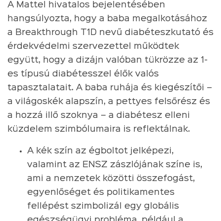
A Mattel hivatalos bejelentésében
hangsúlyozta, hogy a baba megalkotásához
a Breakthrough T1D nevű diabéteszkutató és
érdekvédelmi szervezettel működtek
együtt, hogy a dizájn valóban tükrözze az 1-
es típusú diabétesszel élők valós
tapasztalatait. A baba ruhája és kiegészítői –
a világoskék alapszín, a pettyes felsőrész és
a hozzá illő szoknya – a diabétesz elleni
küzdelem szimbólumaira is reflektálnak.
A kék szín az égboltot jelképezi,
valamint az ENSZ zászlójának színe is,
ami a nemzetek közötti összefogást,
egyenlőséget és politikamentes
fellépést szimbolizál egy globális
egészségügyi probléma, például a