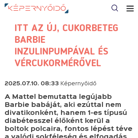
ITT AZ ÚJ, CUKORBETEG
BARBIE
INZULINPUMPÁVAL ÉS
VÉRCUKORMÉRŐVEL
2025.07.10. 08:33
Képernyőidő
A Mattel bemutatta legújabb
Barbie babáját, aki ezúttal nem
divatikonként, hanem 1-es típusú
diabétesszel élőként kerül a
boltok polcaira, fontos lépést téve
a valódi sokféleség és elfogadás