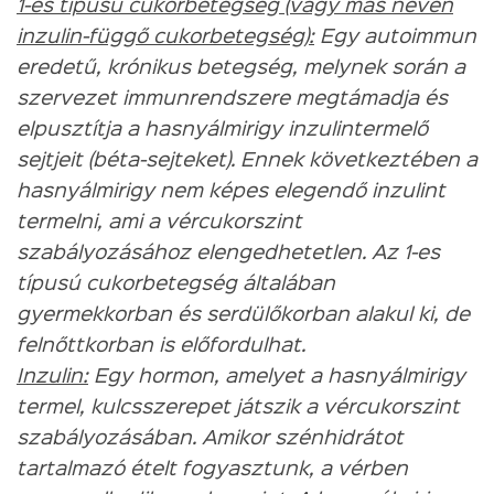
1-es típusú cukorbetegség (vagy más néven
inzulin-függő cukorbetegség):
Egy autoimmun
eredetű, krónikus betegség, melynek során a
szervezet immunrendszere megtámadja és
elpusztítja a hasnyálmirigy inzulintermelő
sejtjeit (béta-sejteket). Ennek következtében a
hasnyálmirigy nem képes elegendő inzulint
termelni, ami a vércukorszint
szabályozásához elengedhetetlen. Az 1-es
típusú cukorbetegség általában
gyermekkorban és serdülőkorban alakul ki, de
felnőttkorban is előfordulhat.
Inzulin:
Egy hormon, amelyet a hasnyálmirigy
termel, kulcsszerepet játszik a vércukorszint
szabályozásában. Amikor szénhidrátot
tartalmazó ételt fogyasztunk, a vérben