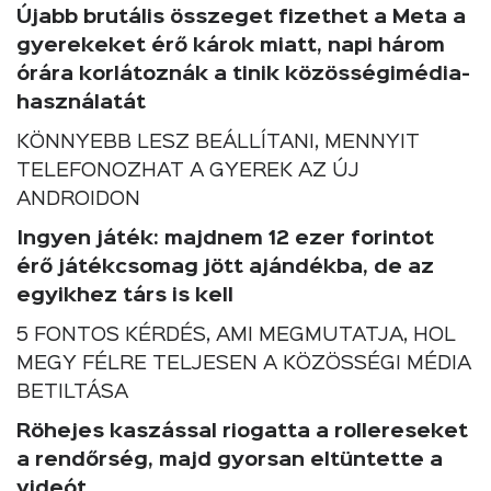
Újabb brutális összeget fizethet a Meta a
gyerekeket érő károk miatt, napi három
órára korlátoznák a tinik közösségimédia-
használatát
KÖNNYEBB LESZ BEÁLLÍTANI, MENNYIT
TELEFONOZHAT A GYEREK AZ ÚJ
ANDROIDON
Ingyen játék: majdnem 12 ezer forintot
érő játékcsomag jött ajándékba, de az
egyikhez társ is kell
5 FONTOS KÉRDÉS, AMI MEGMUTATJA, HOL
MEGY FÉLRE TELJESEN A KÖZÖSSÉGI MÉDIA
BETILTÁSA
Röhejes kaszással riogatta a rollereseket
a rendőrség, majd gyorsan eltüntette a
videót