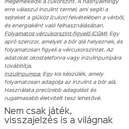
megemelkedik a cukorszint. A hasnyálmirigy
erre válaszul inzulint termel, ami segíti a
sejteket a glükóz (cukor) felvételében a vérből,
és energiaként való felhasználásában.
Folyamatos vércukorszint-figyelő (CGM):
Egy
apró szenzor, amelyet a bőr alá helyeznek, és
folyamatosan figyeli a vércukorszintet. Az
adatokat okostelefonra vagy inzulinpumpára
továbbítja.
Inzulinpumpa:
Egy kis készülék, amely
folyamatosan adagolja az inzulint a bőr alá.
Használata precízebb adagolást és
rugalmasabb életvitelt tesz lehetővé.
Nem csak játék,
visszajelzés is a világnak