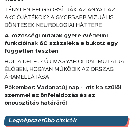
TÉNYLEG FELGYORSÍTJÁK AZ AGYAT AZ
AKCIÓJÁTÉKOK? A GYORSABB VIZUÁLIS
DÖNTÉSEK NEUROLÓGIAI HÁTTERE
A közösségi oldalak gyerekvédelmi
funkcióinak 60 százaléka elbukott egy
független teszten
HOL A DELEJ? ÚJ MAGYAR OLDAL MUTATJA
ÉLŐBEN, HOGYAN MŰKÖDIK AZ ORSZÁG
ÁRAMELLÁTÁSA
Pókember: Vadonatúj nap - kritika szülői
szemmel az önfeláldozás és az
önpusztítás határáról
Legnépszerűbb címkék