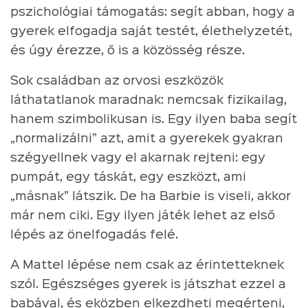
pszichológiai támogatás: segít abban, hogy a
gyerek elfogadja saját testét, élethelyzetét,
és úgy érezze, ő is a közösség része.
Sok családban az orvosi eszközök
láthatatlanok maradnak: nemcsak fizikailag,
hanem szimbolikusan is. Egy ilyen baba segít
„normalizálni” azt, amit a gyerekek gyakran
szégyellnek vagy el akarnak rejteni: egy
pumpát, egy táskát, egy eszközt, ami
„másnak” látszik. De ha Barbie is viseli, akkor
már nem ciki. Egy ilyen játék lehet az első
lépés az önelfogadás felé.
A Mattel lépése nem csak az érintetteknek
szól. Egészséges gyerek is játszhat ezzel a
babával, és eközben elkezdheti megérteni,