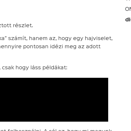
O
di
ott részlet.
a” számít, hanem az, hogy egy hajviselet,
mennyire pontosan idézi meg az adott
, csak hogy láss példákat: