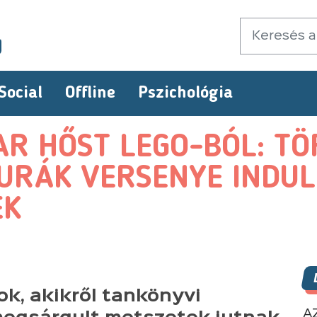
Social
Offline
Pszichológia
AR HŐST LEGO-BÓL: T
GURÁK VERSENYE INDU
EK
k, akikről tankönyvi
A