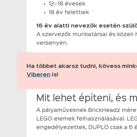
12–18 évesek
18 év felettiek
16 év alatti nevezők esetén szü
A szervezők munkatársai és közeli 
versenyen.
Ha többet akarsz tudni, kövess min
Viberen
is!
Mit lehet építeni, és 
A pályaműveknek BrickHeadz méretűe
LEGO-elemek felhasználásával. LE
engedélyezettek, DUPLO csak a 6 év