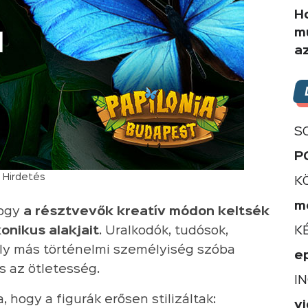
Ho
m
a
S
P
Hirdetés
K
m
hogy
a résztvevők kreatív módon keltsék
onikus alakjait
. Uralkodók, tudósok,
K
y más történelmi személyiség szóba
e
s az ötletesség.
I
hogy a figurák erősen stilizáltak:
v