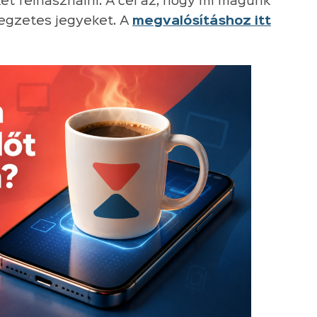
et felhasználni. A cél az, hogy mi magunk
ellegzetes jegyeket. A
megvalósításhoz itt