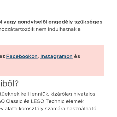
lői vagy gondviselői engedély szükséges
.
hozzátartozóik nem indulhatnak a
ket
Facebookon
,
Instagramon
és
miből?
knek kell lenniük, kizárólag hivatalos
GO Classic és LEGO Technic elemek
 alatti korosztály számára használható.