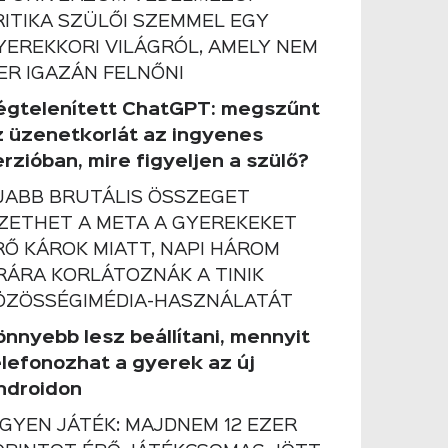
RITIKA SZÜLŐI SZEMMEL EGY
YEREKKORI VILÁGRÓL, AMELY NEM
ER IGAZÁN FELNŐNI
égtelenített ChatGPT: megszűnt
z üzenetkorlát az ingyenes
rzióban, mire figyeljen a szülő?
JABB BRUTÁLIS ÖSSZEGET
IZETHET A META A GYEREKEKET
RŐ KÁROK MIATT, NAPI HÁROM
RÁRA KORLÁTOZNÁK A TINIK
ÖZÖSSÉGIMÉDIA-HASZNÁLATÁT
önnyebb lesz beállítani, mennyit
elefonozhat a gyerek az új
ndroidon
NGYEN JÁTÉK: MAJDNEM 12 EZER