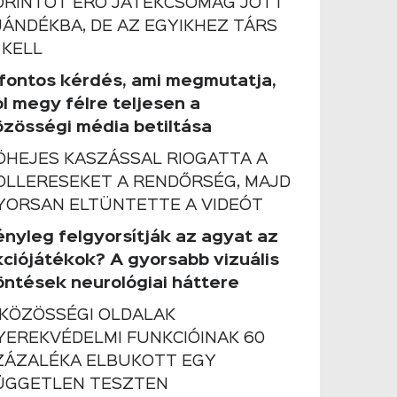
ORINTOT ÉRŐ JÁTÉKCSOMAG JÖTT
JÁNDÉKBA, DE AZ EGYIKHEZ TÁRS
 KELL
 fontos kérdés, ami megmutatja,
ol megy félre teljesen a
özösségi média betiltása
ÖHEJES KASZÁSSAL RIOGATTA A
OLLERESEKET A RENDŐRSÉG, MAJD
YORSAN ELTÜNTETTE A VIDEÓT
ényleg felgyorsítják az agyat az
kciójátékok? A gyorsabb vizuális
öntések neurológiai háttere
 KÖZÖSSÉGI OLDALAK
YEREKVÉDELMI FUNKCIÓINAK 60
ZÁZALÉKA ELBUKOTT EGY
ÜGGETLEN TESZTEN