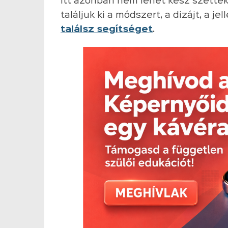
Itt azonban nem lehet kész szettek
találjuk ki a módszert, a dizájt, a j
találsz segítséget
.