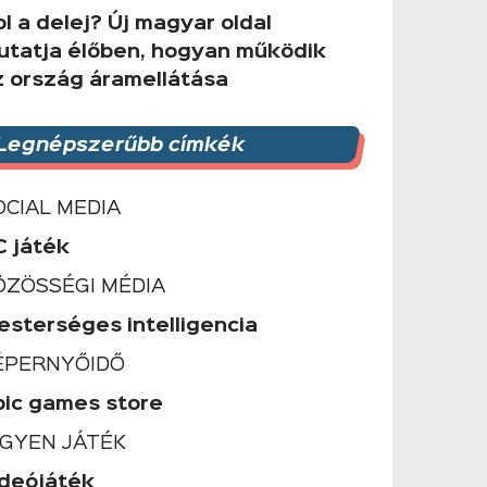
l a delej? Új magyar oldal
utatja élőben, hogyan működik
z ország áramellátása
Legnépszerűbb címkék
OCIAL MEDIA
C játék
ÖZÖSSÉGI MÉDIA
esterséges intelligencia
ÉPERNYŐIDŐ
pic games store
NGYEN JÁTÉK
ideójáték