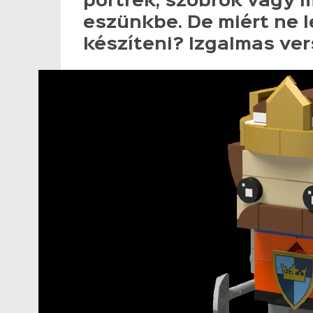
portrék, szobrok vagy 
eszünkbe. De miért ne 
készíteni? Izgalmas ver