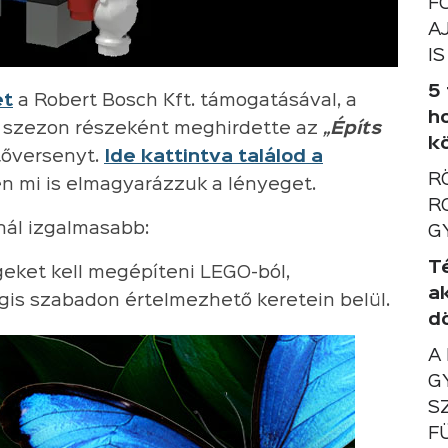
F
A
IS
5
et
a Robert Bosch Kft. támogatásával, a
h
szezon részeként meghirdette az
„Építs
k
tőversenyt.
Ide kattintva találod a
R
n mi is elmagyarázzuk a lényeget.
R
nál izgalmasabb:
G
T
eket kell megépíteni LEGO-ból,
a
égis szabadon értelmezhető keretein belül.
d
A
G
S
F