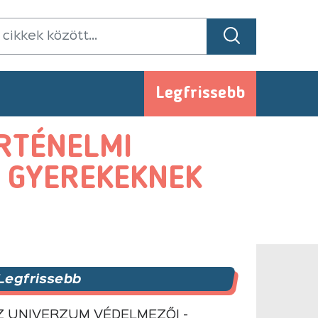
Legfrissebb
ÖRTÉNELMI
L GYEREKEKNEK
Legfrissebb
Z UNIVERZUM VÉDELMEZŐI -