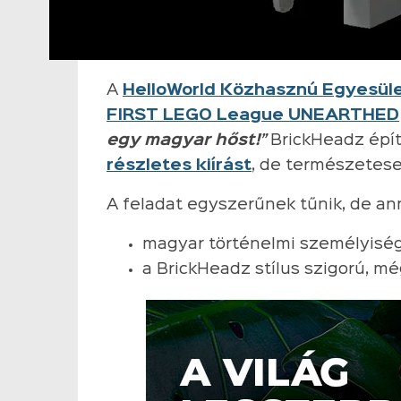
A
HelloWorld Közhasznú Egyesül
FIRST LEGO League UNEARTHED
egy magyar hőst!”
BrickHeadz épí
részletes kiírást
, de természetese
A feladat egyszerűnek tűnik, de an
magyar történelmi személyiség
a BrickHeadz stílus szigorú, m