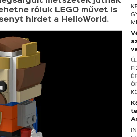
megsárgult metszetek jutnak
K
lehetne róluk LEGO művet is
G
senyt hirdet a HelloWorld.
M
V
a
ve
Ú
F
É
Ó
K
K
t
A
I