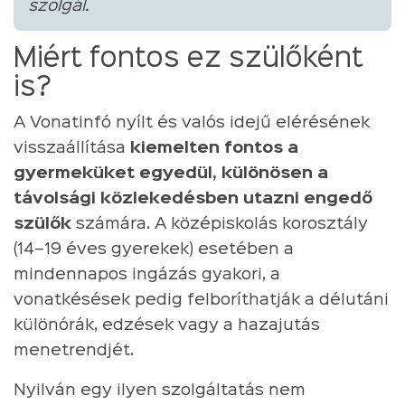
szolgál.
Miért fontos ez szülőként
is?
A Vonatinfó nyílt és valós idejű elérésének
visszaállítása
kiemelten fontos a
gyermeküket egyedül, különösen a
távolsági közlekedésben utazni engedő
szülők
számára. A középiskolás korosztály
(14–19 éves gyerekek) esetében a
mindennapos ingázás gyakori, a
vonatkésések pedig felboríthatják a délutáni
különórák, edzések vagy a hazajutás
menetrendjét.
Nyilván egy ilyen szolgáltatás nem