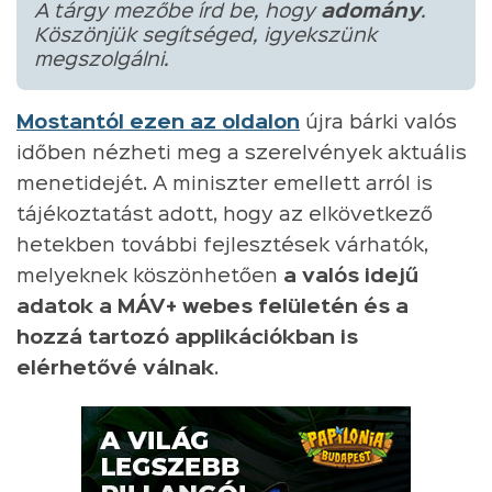
A tárgy mezőbe írd be, hogy
adomány
.
Köszönjük segítséged, igyekszünk
megszolgálni.
Mostantól ezen az oldalon
újra bárki valós
időben nézheti meg a szerelvények aktuális
menetidejét. A miniszter emellett arról is
tájékoztatást adott, hogy az elkövetkező
hetekben további fejlesztések várhatók,
melyeknek köszönhetően
a valós idejű
adatok a MÁV+ webes felületén és a
hozzá tartozó applikációkban is
elérhetővé válnak
.