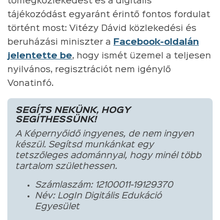
tömegközlekedést és a digitális
tájékozódást egyaránt érintő fontos fordulat
történt most: Vitézy Dávid közlekedési és
beruházási miniszter a
Facebook-oldalán
jelentette be
, hogy ismét üzemel a teljesen
nyilvános, regisztrációt nem igénylő
Vonatinfó.
SEGÍTS NEKÜNK, HOGY
SEGÍTHESSÜNK!
A Képernyőidő ingyenes, de nem ingyen
készül. Segítsd munkánkat egy
tetszőleges adománnyal, hogy minél több
tartalom születhessen.
Számlaszám: 12100011-19129370
Név: LogIn Digitális Edukáció
Egyesület