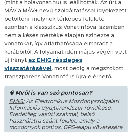
(mint a holavonat.hu) is leállították. Az űrt a
MÁV a MÁV+ nevű szolgáltatással igyekezett
betölteni, melynek térképes felülete
azonban a klasszikus Vonatinfóval szemben
nem a késés mértéke alapján színezte a
vonatokat, így átláthatósága elmaradt a
korábbitól. A folyamat idén május végén vett
új irányt
az EMIG részleges
visszatérésével
, most pedig a megszokott,
transzparens Vonatinfó is újra elérhető.
🧠 Miről is van szó pontosan?
EMIG:
Az Elektronikus Mozdonyszolgálati
Információs Gyűjtőrendszer rövidítése.
Eredetileg vasúti szakmai, belső
használatra szánt felület, amely a
mozdonyok pontos, GPS-alapú követésére