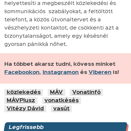
helyettesíti a megbeszélt közlekedési és
kommunikációs szabályokat, a feltöltött
telefont, a közös útvonaltervet és a
vészhelyzeti kontaktot, de csökkenti azt a
bizonytalanságot, amely egy késésnél
gyorsan pánikká nőhet.
Ha többet akarsz tudni, kövess minket
Facebookon
,
Instagramon
és
Viberen
is!
közlekedés
MÁV
Vonatinfó
MÁVPlusz
vonatkésés
Vitézy Dávid
vasút
Legfrissebb