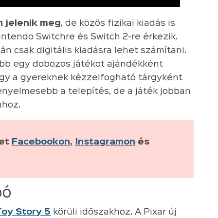
n jelenik meg
, de közös fizikai kiadás is
intendo Switchre és Switch 2-re érkezik.
án csak digitális kiadásra lehet számítani.
bb egy dobozos játékot ajándékként
vagy a gyereknek kézzelfogható tárgyként
ényelmesebb a telepítés, de a játék jobban
mhoz.
ket
Facebookon
,
Instagramon
és
pó
Toy Story 5
körüli időszakhoz. A Pixar új