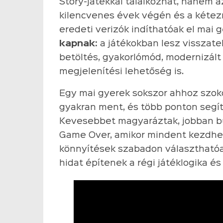
Story-játékkal találkozhat, hanem az
kilencvenes évek végén és a kétezr
eredeti verizók indíthatóak el mai
kapnak:
a játékokban lesz visszate
betöltés, gyakorlómód, modernizált 
megjelenítési lehetőség is.
Egy mai gyerek sokszor ahhoz szoko
gyakran ment, és több ponton segít
Kevesebbet magyaráztak, jobban bü
Game Over, amikor mindent kezdhett
könnyítések szabadon választhatóak
hidat építenek a régi játéklogika és