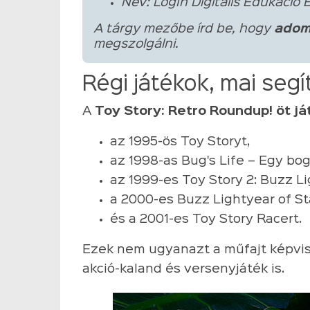
Név: LogIn Digitális Edukáció 
A tárgy mezőbe írd be, hogy
adom
megszolgálni.
Régi játékok, mai seg
A
Toy Story: Retro Roundup! öt j
az 1995-ös Toy Storyt,
az 1998-as Bug's Life – Egy bog
az 1999-es Toy Story 2: Buzz Li
a 2000-es Buzz Lightyear of 
és a 2001-es Toy Story Racert.
Ezek nem ugyanazt a műfajt képvise
akció-kaland és versenyjáték is.