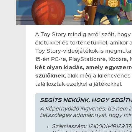
A Toy Story mindig arról szólt, hogy
életükkel és történetükkel, amikor 
Toy Story-videójátékok is megmutat
15-én PC-re, PlayStationre, Xboxra,
két olyan kiadás, amely egyszer
szülőknek
, akik még a kilencvene
találkoztak ezekkel a játékokkal.
SEGÍTS NEKÜNK, HOGY SEGÍT
A Képernyőidő ingyenes, de nem i
tetszőleges adománnyal, hogy min
Számlaszám: 12100011-1912937