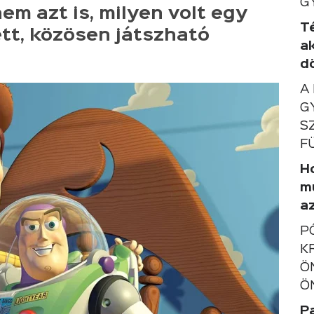
G
em azt is, milyen volt egy
T
tt, közösen játszható
a
d
A
G
S
F
Ho
m
a
P
K
Ö
Ö
P