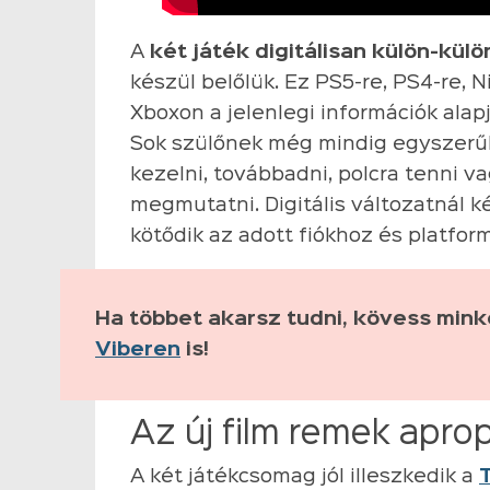
A
két játék digitálisan külön-külö
készül belőlük. Ez PS5-re, PS4-re, N
Xboxon a jelenlegi információk alapj
Sok szülőnek még mindig egyszerű
kezelni, továbbadni, polcra tenni 
megmutatni. Digitális változatnál k
kötődik az adott fiókhoz és platfor
Ha többet akarsz tudni, kövess min
Viberen
is!
Az új film remek apro
A két játékcsomag jól illeszkedik a