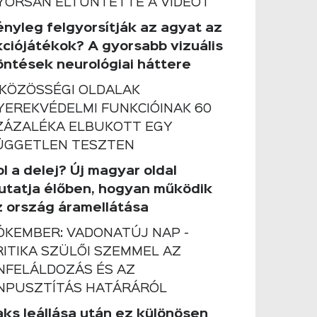
YORSAN ELTÜNTETTE A VIDEÓT
ényleg felgyorsítják az agyat az
kciójátékok? A gyorsabb vizuális
öntések neurológiai háttere
 KÖZÖSSÉGI OLDALAK
YEREKVÉDELMI FUNKCIÓINAK 60
ZÁZALÉKA ELBUKOTT EGY
ÜGGETLEN TESZTEN
l a delej? Új magyar oldal
utatja élőben, hogyan működik
z ország áramellátása
ÓKEMBER: VADONATÚJ NAP -
RITIKA SZÜLŐI SZEMMEL AZ
NFELÁLDOZÁS ÉS AZ
NPUSZTÍTÁS HATÁRÁRÓL
aks leállása után ez különösen