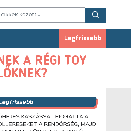
Legfrissebb
NEK A RÉGI TOY
ÜLŐKNEK?
Legfrissebb
ÖHEJES KASZÁSSAL RIOGATTA A
OLLERESEKET A RENDŐRSÉG, MAJD