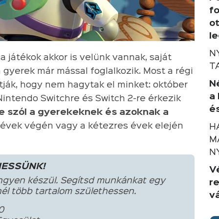
f
o
l
N
 a játékok akkor is velünk vannak, saját
T
a gyerek már mással foglalkozik. Most a régi
Né
ják, hogy nem hagytak el minket: október
a
 Nintendo Switchre és Switch 2-re érkezik
é
re szól a gyerekeknek és azoknak a
s évek végén vagy a kétezres évek elején
H
M
N
HESSÜNK!
V
ngyen készül. Segítsd munkánkat egy
r
él több tartalom születhessen.
v
0