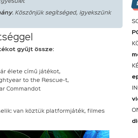
Egyesület
ány
. Köszönjük segítséged, igyekszünk
S
P
ítséggel
K
átékot gyűjt össze
:
m
K
ár élete című játékot,
e
ghtyear to the Rescue-t,
I
Star Commandot
v
O
lik: van köztük platformjáték, filmes
di