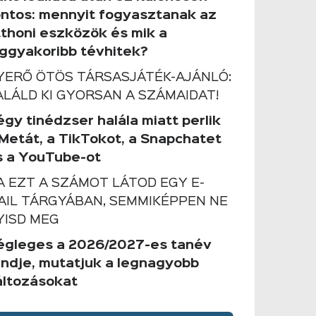
ontos: mennyit fogyasztanak az
tthoni eszközök és mik a
eggyakoribb tévhitek?
YERŐ ÖTÖS TÁRSASJÁTÉK-AJÁNLÓ:
ALÁLD KI GYORSAN A SZÁMAIDAT!
gy tinédzser halála miatt perlik
 Metát, a TikTokot, a Snapchatet
s a YouTube-ot
A EZT A SZÁMOT LÁTOD EGY E-
AIL TÁRGYÁBAN, SEMMIKÉPPEN NE
YISD MEG
égleges a 2026/2027-es tanév
endje, mutatjuk a legnagyobb
áltozásokat