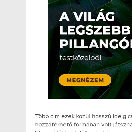
Több cím ezek közül hosszú ideig 
hozzáférhető formában volt játszh