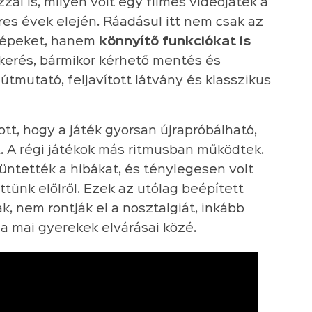
zal is, milyen volt egy filmes videójáték a
es évek elején. Ráadásul itt nem csak az
 gépeket, hanem
könnyítő funkciókat is
kerés, bármikor kérhető mentés és
útmutató, feljavított látvány és klasszikus
tt, hogy a játék gyorsan újrapróbálható,
. A régi játékok más ritmusban működtek.
ntették a hibákat, és ténylegesen volt
ünk előlről. Ezek az utólag beépített
, nem rontják el a nosztalgiát, inkább
 a mai gyerekek elvárásai közé.