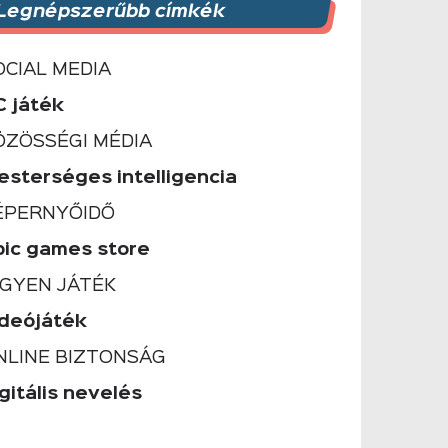
Legnépszerűbb címkék
OCIAL MEDIA
C játék
ÖZÖSSÉGI MÉDIA
esterséges intelligencia
ÉPERNYŐIDŐ
pic games store
NGYEN JÁTÉK
ideójáték
NLINE BIZTONSÁG
gitális nevelés