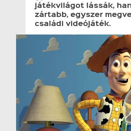
játékvilágot lássák, han
zártabb, egyszer megve
családi videójáték.