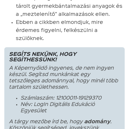
tárolt gyermekbántalmazási anyagok és
a „meztelenítő” alkalmazások ellen.
Ebben a cikkben elmondjuk, mire
érdemes figyelni, felkészülni a
szülőknek.
SEGÍTS NEKÜNK, HOGY
SEGÍTHESSÜNK!
A Képernyőidő ingyenes, de nem ingyen
készül. Segítsd munkánkat egy
tetszőleges adománnyal, hogy minél több
tartalom születhessen.
Számlaszám: 12100011-19129370
Név: LogIn Digitális Edukáció
Egyesület
A tárgy mezőbe írd be, hogy
adomány
.
Köszönjük segítséged, igyekszünk