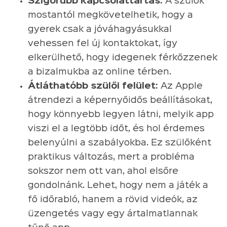
Szigorúbb kapcsolattartás:
A szülők
mostantól megkövetelhetik, hogy a
gyerek csak a jóváhagyásukkal
vehessen fel új kontaktokat, így
elkerülhető, hogy idegenek férkőzzenek
a bizalmukba az online térben.
Átláthatóbb szülői felület:
Az Apple
átrendezi a képernyőidős beállításokat,
hogy könnyebb legyen látni, melyik app
viszi el a legtöbb időt, és hol érdemes
belenyúlni a szabályokba. Ez szülőként
praktikus változás, mert a probléma
sokszor nem ott van, ahol elsőre
gondolnánk. Lehet, hogy nem a játék a
fő időrabló, hanem a rövid videók, az
üzengetés vagy egy ártalmatlannak