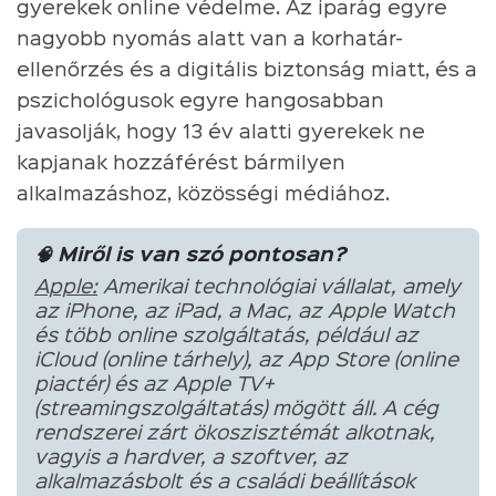
gyerekek online védelme. Az iparág egyre
nagyobb nyomás alatt van a korhatár-
ellenőrzés és a digitális biztonság miatt, és a
pszichológusok egyre hangosabban
javasolják, hogy 13 év alatti gyerekek ne
kapjanak hozzáférést bármilyen
alkalmazáshoz, közösségi médiához.
🧠 Miről is van szó pontosan?
Apple:
Amerikai technológiai vállalat, amely
az iPhone, az iPad, a Mac, az Apple Watch
és több online szolgáltatás, például az
iCloud (online tárhely), az App Store (online
piactér) és az Apple TV+
(streamingszolgáltatás) mögött áll. A cég
rendszerei zárt ökoszisztémát alkotnak,
vagyis a hardver, a szoftver, az
alkalmazásbolt és a családi beállítások