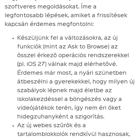
szoftveres megoldásokat. Íme a
legfontosabb lépések, amiket a frissítések
kapcsán érdemes megfontolni:
Készüljünk fel a változásokra, az új
funkciók (mint az Ask to Browse) az
ősszel érkező operációs rendszerekkel
(pl. iOS 27) válnak majd elérhetővé.
Érdemes már most, a nyári szünetben
átbeszélni a gyerekekkel, hogy milyen új
szabályok lépnek majd életbe az
iskolakezdéssel a böngészés vagy a
videójátékok terén, így nem éri őket
hidegzuhanyként a szigorítás.
Az új webes szűrők és a
tartalomblokkolók rendkívül hasznosak,