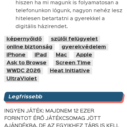
hiszen ha mi magunk is folyamatosan a
telefonunkon lógunk, nagyon nehéz lesz
hitelesen betartatni a gyerekkel a
digitális házirendet.
képernyőidő
szülői felügyelet
online biztonság
gyerekvédelem
iPhone
iPad
Mac
Apple
Ask to Browse
Screen Time
WWDC 2026
Heat Initiative
UltraViolet
Legfrissebb
INGYEN JÁTÉK: MAJDNEM 12 EZER
FORINTOT ÉRŐ JÁTÉKCSOMAG JÖTT
AJÁNDÉKBA, DE AZ EGYIKHEZ TÁRS IS KELL