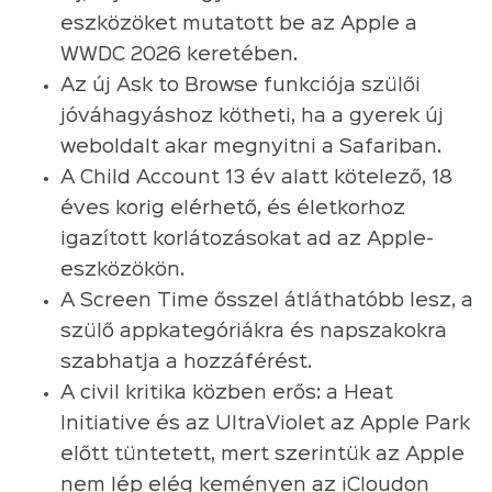
eszközöket mutatott be az Apple a
WWDC 2026 keretében.
Az új Ask to Browse funkciója szülői
jóváhagyáshoz kötheti, ha a gyerek új
weboldalt akar megnyitni a Safariban.
A Child Account 13 év alatt kötelező, 18
éves korig elérhető, és életkorhoz
igazított korlátozásokat ad az Apple-
eszközökön.
A Screen Time ősszel átláthatóbb lesz, a
szülő appkategóriákra és napszakokra
szabhatja a hozzáférést.
A civil kritika közben erős: a Heat
Initiative és az UltraViolet az Apple Park
előtt tüntetett, mert szerintük az Apple
nem lép elég keményen az iCloudon