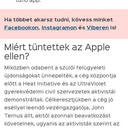
tűnő app.
Ha többet akarsz tudni, kövess minket
Facebookon
,
Instagramon
és
Viberen
is!
Miért tüntettek az Apple
ellen?
Miközben odabent a szülői felügyeleti
újdonságokat ünnepelték, a cég központja
előtt a Heat Initiative és az UltraViolet
gyerekvédelmi civil szervezetek aktivistái
demonstráltak. Célkeresztjükben a cég jó
eséllyel leendő vezérigazgatója, John
Ternus állt, akitől azonnali beavatkozást
követelnek, ugyanis az aktivisták szerint az