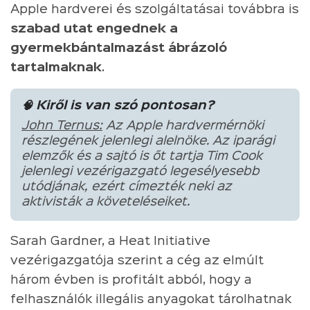
Apple hardverei és szolgáltatásai továbbra is
szabad utat engednek a
gyermekbántalmazást ábrázoló
tartalmaknak
.
🧠 Kiről is van szó pontosan?
John Ternus:
Az Apple hardvermérnöki
részlegének jelenlegi alelnöke. Az iparági
elemzők és a sajtó is őt tartja Tim Cook
jelenlegi vezérigazgató legesélyesebb
utódjának, ezért címezték neki az
aktivisták a követeléseiket.
Sarah Gardner, a Heat Initiative
vezérigazgatója szerint a cég az elmúlt
három évben is profitált abból, hogy a
felhasználók illegális anyagokat tárolhatnak