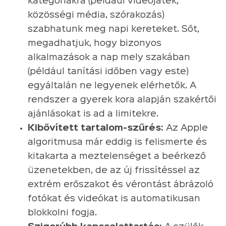
kategóriákra (például videójáték,
közösségi média, szórakozás)
szabhatunk meg napi kereteket. Sőt,
megadhatjuk, hogy bizonyos
alkalmazások a nap mely szakában
(például tanítási időben vagy este)
egyáltalán ne legyenek elérhetők. A
rendszer a gyerek kora alapján szakértői
ajánlásokat is ad a limitekre.
Kibővített tartalom-szűrés:
Az Apple
algoritmusa már eddig is felismerte és
kitakarta a meztelenséget a beérkező
üzenetekben, de az új frissítéssel az
extrém erőszakot és vérontást ábrázoló
fotókat és videókat is automatikusan
blokkolni fogja.