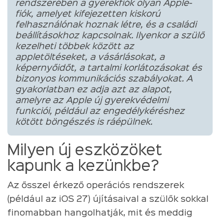
rendszerében a gyerekfiók olyan Apple-
fiók, amelyet kifejezetten kiskorú
felhasználónak hoznak létre, és a családi
beállításokhoz kapcsolnak. Ilyenkor a szülő
kezelheti többek között az
appletöltéseket, a vásárlásokat, a
képernyőidőt, a tartalmi korlátozásokat és
bizonyos kommunikációs szabályokat. A
gyakorlatban ez adja azt az alapot,
amelyre az Apple új gyerekvédelmi
funkciói, például az engedélykéréshez
kötött böngészés is ráépülnek.
Milyen új eszközöket
kapunk a kezünkbe?
Az ősszel érkező operációs rendszerek
(például az iOS 27) újításaival a szülők sokkal
finomabban hangolhatják, mit és meddig