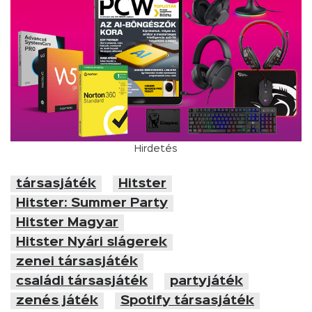
Hirdetés
társasjáték
Hitster
Hitster: Summer Party
Hitster Magyar
Hitster Nyári slágerek
zenei társasjáték
családi társasjáték
partyjáték
zenés játék
Spotify társasjáték