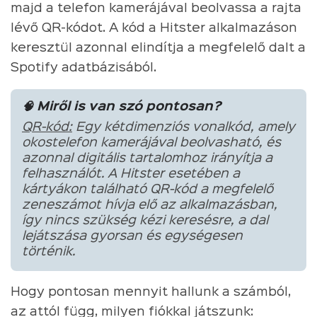
majd a telefon kamerájával beolvassa a rajta
lévő QR-kódot. A kód a Hitster alkalmazáson
keresztül azonnal elindítja a megfelelő dalt a
Spotify adatbázisából.
🧠 Miről is van szó pontosan?
QR-kód:
Egy kétdimenziós vonalkód, amely
okostelefon kamerájával beolvasható, és
azonnal digitális tartalomhoz irányítja a
felhasználót. A Hitster esetében a
kártyákon található QR-kód a megfelelő
zeneszámot hívja elő az alkalmazásban,
így nincs szükség kézi keresésre, a dal
lejátszása gyorsan és egységesen
történik.
Hogy pontosan mennyit hallunk a számból,
az attól függ, milyen fiókkal játszunk: