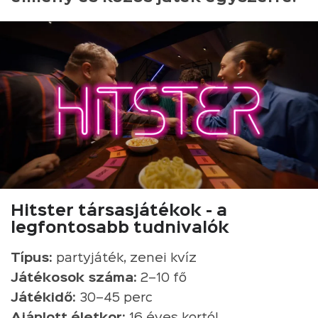
Hitster társasjátékok - a
legfontosabb tudnivalók
Típus:
partyjáték, zenei kvíz
Játékosok száma:
2–10 fő
Játékidő:
30–45 perc
Ajánlott életkor:
16 éves kortól