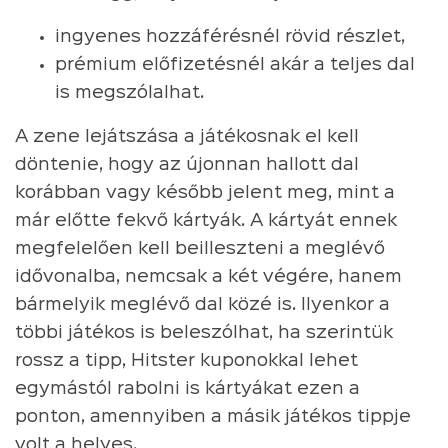
ingyenes hozzáférésnél rövid részlet,
prémium előfizetésnél akár a teljes dal
is megszólalhat.
A zene lejátszása a játékosnak el kell
döntenie, hogy az újonnan hallott dal
korábban vagy később jelent meg, mint a
már előtte fekvő kártyák. A kártyát ennek
megfelelően kell beilleszteni a meglévő
idővonalba, nemcsak a két végére, hanem
bármelyik meglévő dal közé is. Ilyenkor a
többi játékos is beleszólhat, ha szerintük
rossz a tipp, Hitster kuponokkal lehet
egymástól rabolni is kártyákat ezen a
ponton, amennyiben a másik játékos tippje
volt a helyes.