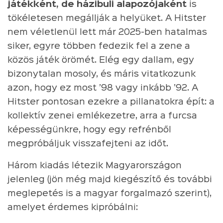
játékként, de házibuli alapozójaként
is
tökéletesen megállják a helyüket. A Hitster
nem véletlenül lett már 2025-ben hatalmas
siker, egyre többen fedezik fel a zene a
közös játék örömét. Elég egy dallam, egy
bizonytalan mosoly, és máris vitatkozunk
azon, hogy ez most ’98 vagy inkább ’92. A
Hitster pontosan ezekre a pillanatokra épít: a
kollektív zenei emlékezetre, arra a furcsa
képességünkre, hogy egy refrénből
megpróbáljuk visszafejteni az időt.
Három kiadás létezik Magyarországon
jelenleg (jön még majd kiegészítő és további
meglepetés is a magyar forgalmazó szerint),
amelyet érdemes kipróbálni: