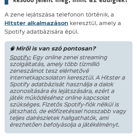
később jelent meg, mint az eddigiek?
A zene lejátszása telefonon történik, a
Hitster alkalmazáson
keresztül, amely a
Spotify adatbázisára épül.
🧠 Miről is van szó pontosan?
Spotify:
Egy online zenei streaming
szolgáltatás, amely több tízmillió
zeneszámot tesz elérhetővé
internetkapcsolaton keresztül. A Hitster a
Spotify adatbázisát használja a dalok
azonosítására és lejátszására, ezért a
játék működéséhez online kapcsolat
szükséges. Fizetős Spotify-fiók nélkül is
játszható, de előfizetéssel hosszabb vagy
teljes dalrészletek hallgathatók, ami
érezhetően befolyásolja a játékélményt.